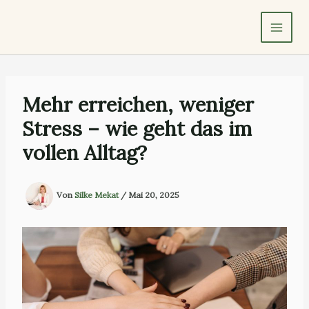
Zum
Inhalt
springen
Mehr erreichen, weniger
Stress – wie geht das im
vollen Alltag?
Von
Silke Mekat
/
Mai 20, 2025