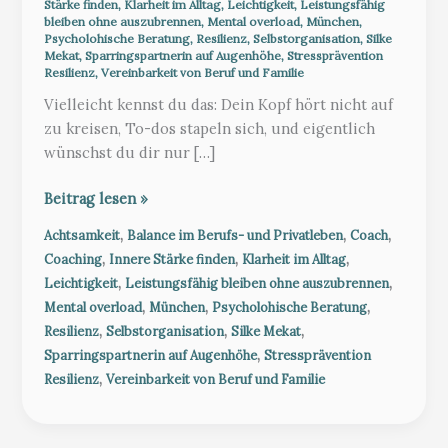
Stärke finden
,
Klarheit im Alltag
,
Leichtigkeit
,
Leistungsfähig
bleiben ohne auszubrennen
,
Mental overload
,
München
,
Psycholohische Beratung
,
Resilienz
,
Selbstorganisation
,
Silke
Mekat
,
Sparringspartnerin auf Augenhöhe
,
Stressprävention
Resilienz
,
Vereinbarkeit von Beruf und Familie
Vielleicht kennst du das: Dein Kopf hört nicht auf
zu kreisen, To-dos stapeln sich, und eigentlich
wünschst du dir nur […]
Dein
Beitrag lesen »
Sparringspartner
,
,
,
Achtsamkeit
Balance im Berufs- und Privatleben
Coach
auf
,
,
,
Coaching
Innere Stärke finden
Klarheit im Alltag
Augenhöhe
,
,
Leichtigkeit
Leistungsfähig bleiben ohne auszubrennen
–
,
,
,
Mental overload
München
Psycholohische Beratung
Klarheit,
,
,
,
Resilienz
Selbstorganisation
Silke Mekat
innere
,
Sparringspartnerin auf Augenhöhe
Stressprävention
Stärke
,
Resilienz
Vereinbarkeit von Beruf und Familie
und
Balance
zurückgewinnen