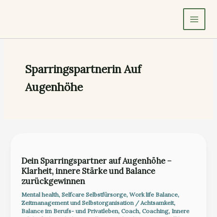
Zum
Inhalt
springen
Sparringspartnerin Auf
Augenhöhe
Dein Sparringspartner auf Augenhöhe –
Klarheit, innere Stärke und Balance
zurückgewinnen
Mental health
,
Selfcare Selbstfürsorge
,
Work life Balance
,
Zeitmanagement und Selbstorganisation
/
Achtsamkeit
,
Balance im Berufs- und Privatleben
,
Coach
,
Coaching
,
Innere