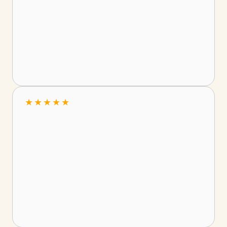
★
★
★
★
★