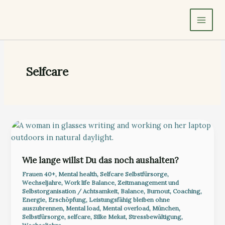
Zum
Inhalt
springen
Selfcare
Wie lange willst Du das noch aushalten?
Frauen 40+
,
Mental health
,
Selfcare Selbstfürsorge
,
Wechseljahre
,
Work life Balance
,
Zeitmanagement und
Selbstorganisation
/
Achtsamkeit
,
Balance
,
Burnout
,
Coaching
,
Energie
,
Erschöpfung
,
Leistungsfähig bleiben ohne
auszubrennen
,
Mental load
,
Mental overload
,
München
,
Selbstfürsorge
,
selfcare
,
Silke Mekat
,
Stressbewältigung
,