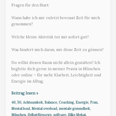
Fragen für den Start:
Wann habe ich mir zuletzt bewusst Zeit für mich
genommen?
Welche kleine Aktivität tut mir sofort gut?
Was hindert mich daran, mir diese Zeit zu gönnen?
Du willst diesen Raum nicht allein gestalten? Ich
begleite dich gerne in meiner Praxis in München
oder online – für mehr Klarheit, Leichtigkeit und
Energie im Alltag.
🌿
Beitrag lesen »
Ein
,
,
,
,
,
,
,
40
50
Achtsamkeit
Balance
Coaching
Energie
Frau
Date
,
,
,
Mental load
Mental overload
mentale gesundheit
mit
,
,
,
,
München
Selbstfürsorge
selfcare
Silke Mekat