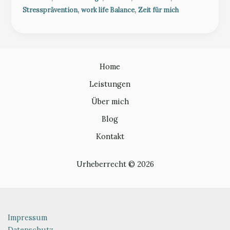
dir
,
,
Stressprävention
work life Balance
Zeit für mich
selbst
–
warum
20
Minuten
Home
pro
Leistungen
Tag
Über mich
dein
Leben
Blog
verändern
Kontakt
können
Urheberrecht © 2026
Impressum
Datenschutz