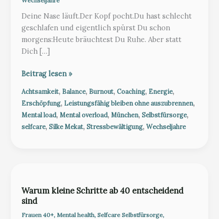
Wechseljahre
Deine Nase läuft.Der Kopf pocht.Du hast schlecht
geschlafen und eigentlich spürst Du schon
morgens:Heute bräuchtest Du Ruhe. Aber statt
Dich […]
Wie
Beitrag lesen »
lange
,
,
,
,
,
Achtsamkeit
Balance
Burnout
Coaching
Energie
willst
,
,
Erschöpfung
Leistungsfähig bleiben ohne auszubrennen
Du
,
,
,
,
Mental load
Mental overload
München
Selbstfürsorge
das
,
,
,
selfcare
Silke Mekat
Stressbewältigung
Wechseljahre
noch
aushalten?
Warum kleine Schritte ab 40 entscheidend
sind
Frauen 40+
,
Mental health
,
Selfcare Selbstfürsorge
,