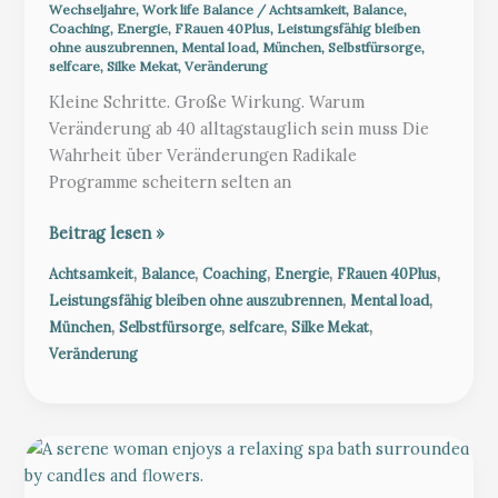
Wechseljahre
,
Work life Balance
/
Achtsamkeit
,
Balance
,
Coaching
,
Energie
,
FRauen 40Plus
,
Leistungsfähig bleiben
ohne auszubrennen
,
Mental load
,
München
,
Selbstfürsorge
,
selfcare
,
Silke Mekat
,
Veränderung
Kleine Schritte. Große Wirkung. Warum
Veränderung ab 40 alltagstauglich sein muss Die
Wahrheit über Veränderungen Radikale
Programme scheitern selten an
Warum
Beitrag lesen »
kleine
,
,
,
,
,
Achtsamkeit
Balance
Coaching
Energie
FRauen 40Plus
Schritte
,
,
Leistungsfähig bleiben ohne auszubrennen
Mental load
ab
,
,
,
,
München
Selbstfürsorge
selfcare
Silke Mekat
40
Veränderung
entscheidend
sind