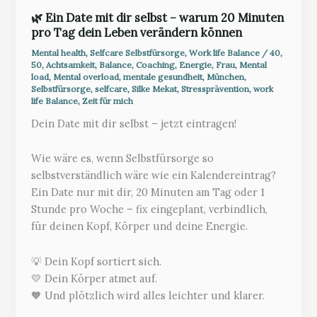
🌿 Ein Date mit dir selbst – warum 20 Minuten
pro Tag dein Leben verändern können
Mental health
,
Selfcare Selbstfürsorge
,
Work life Balance
/
40
,
50
,
Achtsamkeit
,
Balance
,
Coaching
,
Energie
,
Frau
,
Mental
load
,
Mental overload
,
mentale gesundheit
,
München
,
Selbstfürsorge
,
selfcare
,
Silke Mekat
,
Stressprävention
,
work
life Balance
,
Zeit für mich
Dein Date mit dir selbst – jetzt eintragen!
Wie wäre es, wenn Selbstfürsorge so
selbstverständlich wäre wie ein Kalendereintrag?
Ein Date nur mit dir, 20 Minuten am Tag oder 1
Stunde pro Woche – fix eingeplant, verbindlich,
für deinen Kopf, Körper und deine Energie.
💡 Dein Kopf sortiert sich.
💛 Dein Körper atmet auf.
🧡 Und plötzlich wird alles leichter und klarer.