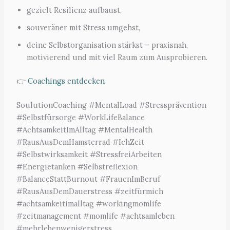
gezielt Resilienz aufbaust,
souveräner mit Stress umgehst,
deine Selbstorganisation stärkst – praxisnah,
motivierend und mit viel Raum zum Ausprobieren.
👉
Coachings entdecken
SoulutionCoaching #MentalLoad #Stressprävention
#Selbstfürsorge #WorkLifeBalance
#AchtsamkeitImAlltag #MentalHealth
#RausAusDemHamsterrad #IchZeit
#Selbstwirksamkeit #StressfreiArbeiten
#Energietanken #Selbstreflexion
#BalanceStattBurnout #FrauenImBeruf
#RausAusDemDauerstress #zeitfürmich
#achtsamkeitimalltag #workingmomlife
#zeitmanagement #momlife #achtsamleben
#mehrlebenwenigerstress