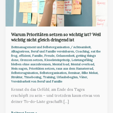
Warum Prioritäten setzen so wichtig ist? Weil
wichtig nicht gleich dringend ist
Zeitmanagement und Selbstorganisation
/
Achtsamkeit
,
Alltagsstress
,
Beruf und Familie vereinbaren
,
Coaching
,
eat the
frog
,
effizient
,
Familie
,
Freude
,
Gelassenheit
,
getting things
done
,
Grenzen setzen
,
KIeselsteinprinzip
,
Leistungsfähig
bleiben ohne auszubrennen
,
Mental load
,
Mental overload
,
Nein sagen
,
Prioritäten setzen
,
raus aus dem Hamsterrad
,
Selbstoragnisation
,
Selbstorganisation
,
Seminar
,
Silke Mekat
,
Struktur
,
Timeboxing
,
Training
,
Urlaubsbeginn
,
Väter
,
Vereinbarkeit von Beruf und Familie
Kennst du das Gefühl, am Ende des Tages
erschöpft zu sein – und trotzdem kaum etwas von
deiner To-do-Liste geschafft […]
Warum