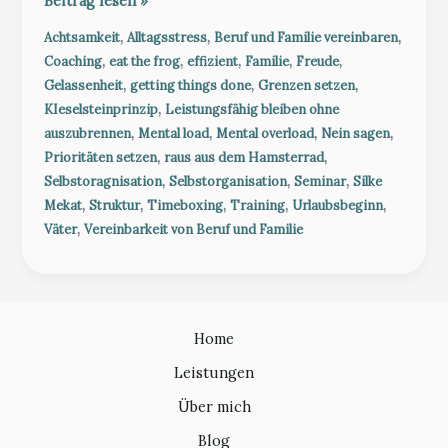
Beitrag lesen »
Prioritäten
,
,
,
Achtsamkeit
Alltagsstress
Beruf und Familie vereinbaren
setzen
,
,
,
,
,
Coaching
eat the frog
effizient
Familie
Freude
so
,
,
,
Gelassenheit
getting things done
Grenzen setzen
wichtig
,
KIeselsteinprinzip
Leistungsfähig bleiben ohne
ist?
,
,
,
,
auszubrennen
Mental load
Mental overload
Nein sagen
Weil
,
,
Prioritäten setzen
raus aus dem Hamsterrad
wichtig
,
,
,
Selbstoragnisation
Selbstorganisation
Seminar
Silke
nicht
,
,
,
,
,
Mekat
Struktur
Timeboxing
Training
Urlaubsbeginn
gleich
,
Väter
Vereinbarkeit von Beruf und Familie
dringend
ist
Home
Leistungen
Über mich
Blog